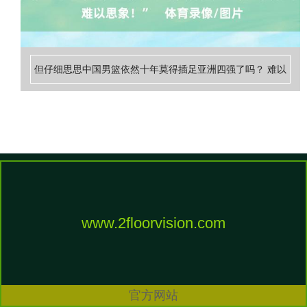
但仔细思思中国男篮依然十年莫得插足亚洲四强了吗？ 难以
思象！” 体育录像/图片
www.2floorvision.com
查看更多
官方网站