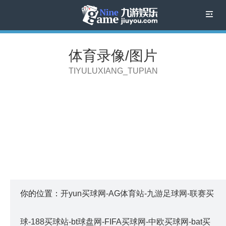
体育录像/图片
TIYULUXIANG_TUPIAN
你的位置：
开yun买球网-AG体育站-九游足球网-联赛买
球-188买球站-bt球盘网-FIFA买球网-中欧买球网-bat买