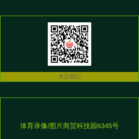
关注我们
体育录像/图片商贸科技园6345号