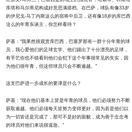
库塔和马尔蒂尼构成好意思满搭档。在巴萨，球队有像33岁
的伊尼戈-马丁内斯这么的宿将中后卫，还有像18岁的库巴西
这么的年青东谈主，你怎样看待？
萨基：“我果然很观赏库巴西，巴塞罗那有一群十分年青的球
员，我心爱他们的足球玄学。他们踢出了十分漂亮的足球，
有手艺你也不错看到他们会犯下这个年事很常见的失实，因
为他们很年青，但这些球员只会不断逾越。”
这支巴萨进一步成长的要津是什么？
萨基：“现在他们基本上皆是年青的球员，他们必须努力不断
获取逾越。他们必须每天皆努力变得更好，因为若是他们以
为一切皆还是完成了，那可不是好的面貌，成为善于念念考
的球员对他们来说很遑急。”