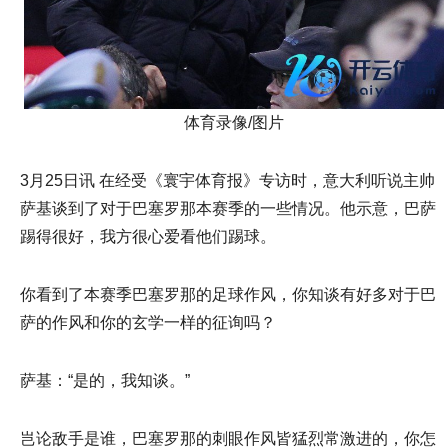
体育录像/图片
3月25日讯 在经受《寰宇体育报》专访时，意大利听说主帅
萨基谈到了对于巴塞罗那本赛季的一些情况。他示意，巴萨
踢得很好，我方很心爱看他们踢球。
你看到了本赛季巴塞罗那的足球作风，你知谈有好多对于巴
萨的作风和你的玄学一样的征询吗？
萨基：“是的，我知谈。”
岂论敌手是谁，巴塞罗那的刺眼作风皆猛烈常激进的，你怎