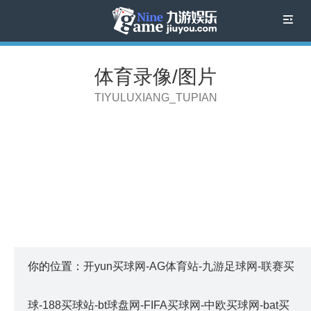
体育录像/图片
TIYULUXIANG_TUPIAN
你的位置：
开yun买球网-AG体育站-九游足球网-联赛买
球-188买球站-bt球盘网-FIFA买球网-中欧买球网-bat买