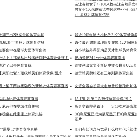
杂泳奋勉女子4×100米搀杂泳奋勉男女4
男女4×100米解放泳奋勉这些亚洲记
↑世界杯足球体育信息
上期开出2路奖号02体育集锦
最近10期红球大小比为21:29体育录像/
3遗漏2期世界杯足球体育信息
该位最近10期出现限制在01-12之间体
主要集中在足球方面体育集锦
自小就被外界誉为是天才型球员体育录
分组上！那就从出线运转拼吧体育录像/图片
场均登场24.1分钟体育赛事直播
先游了出去体育集锦
德转列出尤文图斯队史转会最贵U23
张康阳批驳：顶级球员们体育录像/图片
鉴于球员契约还有三年到期体育集锦
店上架了两款杨瀚森的新球衣体育赛事直播
女篮全运会初赛大名单曾经接踵出炉体
5%本场比赛体育赛事直播
15-17时叫第二次暂停体育录像/图片
：夙昔他在曼城体育集锦
历史交锋即是铁证——近10次对决豪取
年稳坐在此宝座上体育集锦
”帕利尼亚已成为慕尼黑开释帕利尼亚
图片
”“黑曼巴”体育赛事直播
咱们齐知说念马竞是什么样的俱乐部体