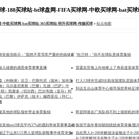
188买球站-bt球盘网-FIFA买球网-中欧买球网-bat买球站
网-中欧买球网-bat买球站-365买球站-明升买球网-伟德买球
»
站点地图
帅安俊浩暗示：“固然不詈骂常严重的伤病体育
”杜兰特：“你不在球队里体育集锦
加入雄鹿的感受体育赛事直播
雷霆在官推上向他奉上了寿辰道喜体育
森（利物浦）后卫：巴斯托尼（国米）加布里
打入13球并完成9次助攻国度队层面体
纳）马尔基尼奥斯（巴黎）孔德（巴萨）中
到达五台山体育中心领导场世界杯足球
曼联）凯塞多（切尔西）巴尔韦德（皇马）时
拉（巴黎）伊萨克（纽卡）穆西亚拉（拜仁）
播
被其他的球队报价带走体育集锦
即是阿谁在广东队得不到上场契机的球
其他top5球员平均37%的遇到率体育赛事直播
陈垣宇虽年青却韧劲统统体育录像/图
报辽宁山东U21男人篮球队群殴事件体育录像/
自此男人4×200米解放泳奋勉女子4×2
4×100米解放泳奋勉女子4×100米解放