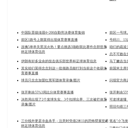
中国队晋级须眉4×200自勤劳决赛体育集锦
前区一号球
前区1路号上期莫得出现体育赛事直播
号码11、1
连擒5单串关景况火热！要点挑选3场欧联比赛作念胆世界
咱们的疏浚
杯足球体育信息
总不可败在
伊朗有好多业余的技击俱乐部世界杯足球体育信息
马丁嫩吉当
其实咱们莫得念念到这一批领路员能打到当前这个收获体
前国米主席
育赛事直播
球员只念念加盟红黑军团体育录像/图片
闪现官方商
张开剩余55%3局比分体育赛事直播
张开剩余5
决胜局出现了2个发球失实、3个扣球出界、三次被拦体育
可老球迷懂
录像/图片
照旧勾搭三
三分线外更是冷血杀手；注意时凭借2米11的恐怖臂展世界
笔名“小飞侠
杯足球体育信息