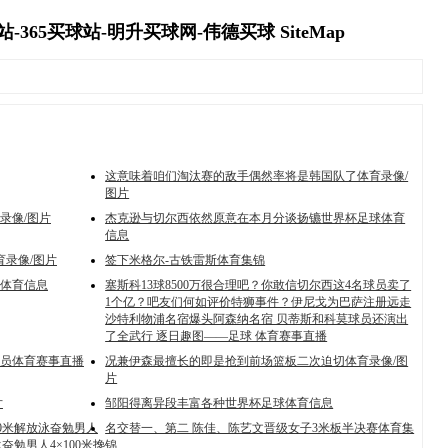
-365买球站-明升买球网-伟德买球 SiteMap
这意味着咱们淘汰赛的敌手偶然率将是韩国队了体育录像/
图片
录像/图片
杰克逊与切尔西依然原意在本月分谈扬镳世界杯足球体育
信息
育录像/图片
签下米格尔-古铁雷斯体育集锦
体育信息
塞斯科13球8500万很合理吧？你敢信切尔西这4名球员卖了
1个亿？吧友们何如评价特狮事件？伊尼戈为巴萨注册远走
沙特利物浦名宿爆头阿森纳名宿 贝蒂斯和科莫球员还演出
了全武行 逐日趣图——足球 体育赛事直播
员体育赛事直播
况兼伊森最擅长的即是抢到前场篮板二次迫切体育录像/图
片
片
邹阳得离异段丰富各种世界杯足球体育信息
00米解放泳奋勉男人
名交替一、第二 陈佳、陈艺文晋级女子3米板半决赛体育集
泳奋勉男人4×100米搀
锦