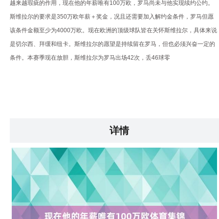
越来越瑕疵的作用，现在他的年薪唯有100万欧，罗马尚未与他实现续约公约。
斯维拉尔的要求是350万欧年薪＋奖金，况且还需要加入解约金条件，罗马但愿
该条件金额至少为4000万欧。现在欧洲的顶级球队皆在关怀斯维拉尔，具体来说
是切尔西、拜缓和纽卡。斯维拉尔的愿望是持续留在罗马，但也必须兴奋一定的
条件。本赛季现在放胆，斯维拉尔为罗马出场42次，丢46球零
详情