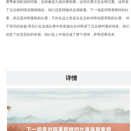
赛季参加欧冠的经验，这就像是九场决赛相通，这些比赛注定会很沉重。这和诺
丁汉丛林的情况颠倒相似，咱们还莫得输掉这场较量。下一场是对阵莱斯特的比
赛，然后是对阵曼联的比赛，不外在这之前是在足总杯对阵伯恩茅斯的比赛。 对
于球员的发扬 球员们在这场比赛中的发扬比在对阵诺丁汉丛林时要好得多。咱们
创造了好意思好的本领，咱们在上半场完成了两个进球，萨维尼奥也有
详情