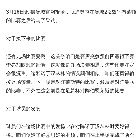
3月16日讯 据曼城官网报谈，瓜迪奥拉在曼城2-2战平布莱顿
的比赛之后给与了采访。
对于接下来的比赛
还有九场比赛要踢，这关乎咱们是否唐突参预前四赢得下赛
季参加欧冠的经验，这就像是九场决赛相通，这些比赛注定
会很沉重。这和诺丁汉丛林的情况颠倒相似，咱们还莫得输
掉这场较量。下一场是对阵莱斯特的比赛，然后是对阵曼联
的比赛，不外在这之前是在足总杯对阵伯恩茅斯的比赛。
对于球员的发扬
球员们在这场比赛中的发扬比在对阵诺丁汉丛林时要好得
多。咱们创造了好意思好的本领，咱们在上半场完成了两个