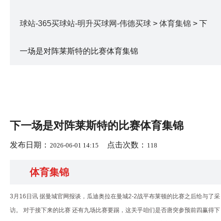
球站-365买球站-明升买球网-伟德买球
>
体育集锦
> 下
一场是对阵莱斯特的比赛体育集锦
下一场是对阵莱斯特的比赛体育集锦
发布日期：
点击次数：
2026-06-01 14:15
118
体育集锦
3月16日讯 据曼城官网报谈，瓜迪奥拉在曼城2-2战平布莱顿的比赛之后给与了采
访。 对于接下来的比赛 还有九场比赛要踢，这关乎咱们是否唐突参预前四赢得下