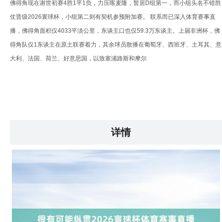
佛得角现在谢世初赛4胜1平1负，力压喀麦隆，暂居D组第一，而小组头名不错胜
仗晋级2026寰球杯，小组第二则有契机参预附加赛。 联系而已深入体育赛事直
播，佛得角面积仅4033平淡公里，东谈主口也仅59.3万东谈主。上届非洲杯，佛
得角队仅1东谈主在原土联赛着力，其余球员散播在葡萄牙、西班牙、土耳其、意
大利、法国、荷兰、好意思国，以致塞浦路斯和摩尔
详情