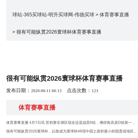
球站-365买球站-明升买球网-伟德买球
>
体育赛事直播
> 很有可能纵贯2026寰球杯体育赛事直播
很有可能纵贯2026寰球杯体育赛事直播
发布日期：
点击次数：
2026-06-11 06:13
123
体育赛事直播
体育赛事直播 4月7日讯 世初赛非洲区现在还是战罢6轮，佛得角高居D组第一，
很有可能纵贯2026寰球杯，以致成为寰球杯48强中国土面积最小的国度或地区。