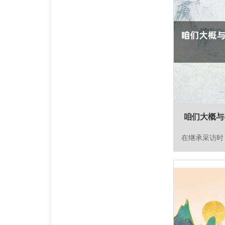
咱们大概与