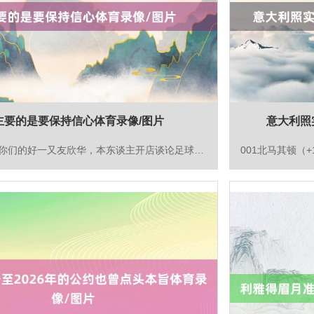
主要的是要保持信心体育录像/图片
意大利照
全球好，我是你们的好一又友欣华，本东谈主开店谈论足球多年，对盘口有个东谈主专有的分析和宗旨，领有伶仃过硬的神态。永久勤勉于足球分析，没东谈主能保证每一场的比赛或每周的比赛齐能盈利。最主要的是要保持信心，从中吸取教诲。球无假球，盘无假盘。既要策画好跟单筹划，也要主理庄家心态。只消筹划智力盈利作念到不败，主理好手段和心态就能作念到大约率盈利。 001世欧预 北马其顿vs比利时（+1） 地点：富 个数：3/2 号码：12 02 01 002世欧预 捷克vs黑山（-1） 地点：升 让升 个数：4/3