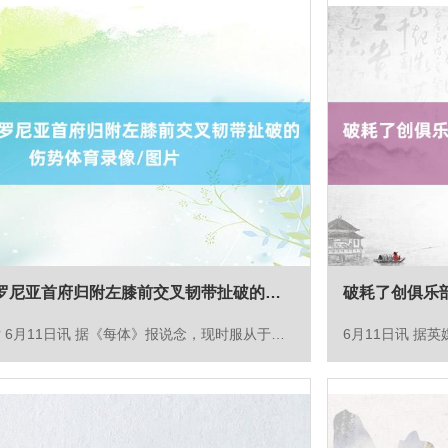
他正在加泰罗尼亚首府归附左膝前交叉韧带扯破的伤势体育录像/图片
体育录像/图片 6月11日讯 据《每体》报说念，现时服从于洛杉矶星河的巴萨旧将普吉今天出当今甘伯体育城，他此行的野心是侦察一些老一又友并进行膝伤的康复治愈。 今天上昼，普吉出当今甘珀体育城，这让东说念主感到有些有时。不外，这位出自拉玛西亚青训营的球员并不是为了加入下赛季的巴萨而来，他这次到访是为了侦察一些老一又友，并领取一些个东说念主物品。现时，他正在加泰罗尼亚首府归附左膝前交叉韧带扯破的伤势。 这一伤病发生在昨年11月30日，其时他在好意思职联西部定约决赛中代表洛杉矶星河对阵西雅图海湾东说念