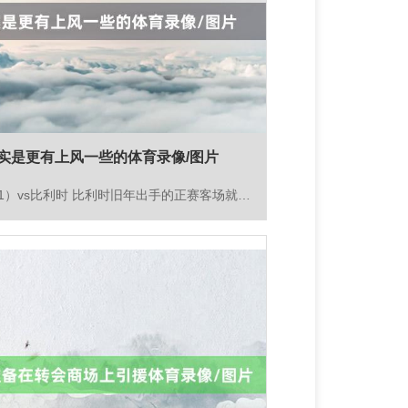
实是更有上风一些的体育录像/图片
001北马其顿（+1）vs比利时 比利时旧年出手的正赛客场就没赢过，北马其顿主场都两年没输过球了，比利时照旧在客场给出了1.25球的铩羽，这又是比利时小组赛的第一场，丁丁诚然年龄大了，这个强度看着还比不上英超，就闲居走穿了。概括研究，负博让负；0-2、1-3。 002捷克（-1）vs黑山 捷克前边两场包括在欧国联中的比赛，主场都没输过，攻防两头都是比拟平定的，黑山当今看着两连胜，可是两个敌手基本都是这个组的教养宝宝，不赢球才是异事，而况黑山在欧国联中的3个客场全败，一个球都没进，敌手还都不是上