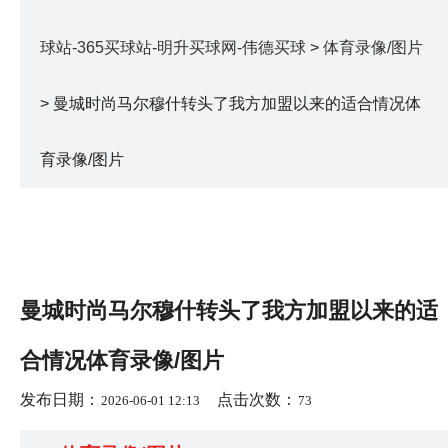
球站-365买球站-明升买球网-伟德买球
>
体育录像/图片
> 曼城时尚马尔穆什转头了我方加盟以来的适合情况体
育录像/图片
曼城时尚马尔穆什转头了我方加盟以来的适
合情况体育录像/图片
发布日期：
点击次数：
2026-06-01 12:13
73