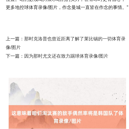
更多地控球体育录像/图片，作念曼城一直皆在作念的事情。”
上一篇：
那时克洛普也曾近距离了解了莱比锡的一切体育录
像/图片
下一篇：
因为那时尤文还在致力踢球体育录像/图片