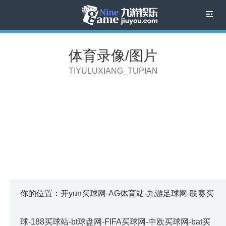
体育录像/图片
TIYULUXIANG_TUPIAN
你的位置：
开yun买球网-AG体育站-九游足球网-联赛买
球-188买球站-bt球盘网-FIFA买球网-中欧买球网-bat买