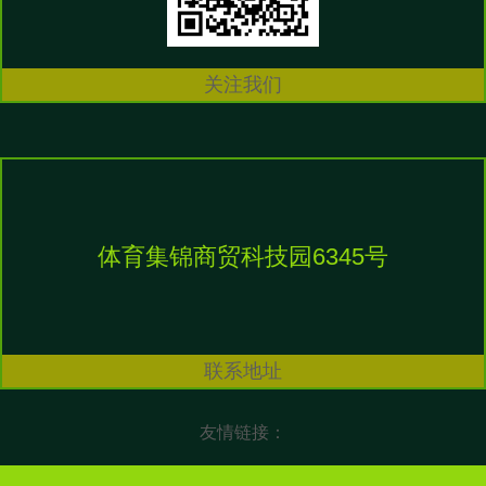
关注我们
体育集锦商贸科技园6345号
联系地址
友情链接：