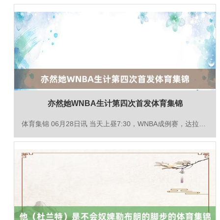
亦然她WNBA生计第四次首发体育集锦
体育集锦 06月28日讯 当天上昼7:30，WNBA成例赛，达拉斯飞翼对阵印第安纳狂热。 本场比赛，李月汝不时首发出战，这是她加盟新球队以来贯穿第二场比赛取得首发契机，亦然她WNBA生计第四次首发。 上一场比赛体育集锦，飞翼68-55打败梦思，李月汝首发砍下10分15板，生计第二次斩获两双。