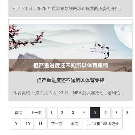
6 月 23 日，2025 年度温布尔登网球锦标赛阅历赛将开打。首个比赛日共有 3 位中国选手出战男单阅历赛，其中 28 岁的孙发京将迎来个东说念主生存大满贯首秀，柏衍则是时隔 5 年再次回到大满贯赛场。 孙发京在阅历赛首轮的敌手是瑞士选手列迪，从排行情况来看孙发京要优于敌手。孙发京当今排行天下第 245 位，列迪排行天下第 495 位。这场比赛是孙发京作事生存初度插足大满贯赛事，比赛将于北京本领 18 点开赛。 柏衍在首轮比赛的敌手，将是握外卡参赛的布德科夫 - 谢尔。柏衍排行天下第 227
但严重进度还不知所以体育集锦
体育集锦 北京工夫 6 月 23 日，NBA 总决赛抢七，哈利伯顿在首节三分 4 中 3 拿到 9 分状况大勇，没思到一次蹬地壅塞无扞拒倒地，哈利伯顿不休锤打地板吼怒，从他的颜料中能知说念他的与气愤。 步行者记者直言关于哈利伯顿我简直感到颠倒深爱，他知说念是他之前遭受受伤的方位再度受伤了，这亦然为何小腿拉伤的球员被条目长工夫卧床休息，最不思看到这么的场景。 ESPN 表现，哈利伯顿的父亲照旧证明我方的犬子遭受的是跟腱伤势，但严重进度还不知所以。 三位医学众人齐给了我方的判断，NRL Physi
首页
上一页
1
2
3
4
5
6
7
8
9
10
11
下一页
末页
共
14
页
108
条记录