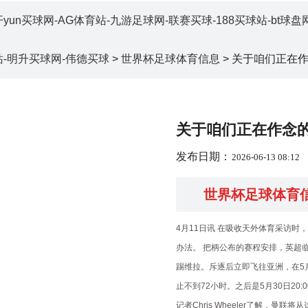
开yun买球网-AG体育站-九游足球网-联赛买球-188买球站-bt球盘网
球站-明升买球网-伟德买球
>
世界杯足球体育信息
> 关于咱们正在
关于咱们正在作念
发布日期：
2026-06-13 08:12
世界杯足球体育
4月11日讯 在吸收天外体育采访
办法。 把柄公布的赛程安排，英超临
踢维拉。斥逐后立即飞往亚洲，在5月
止不到72小时。之后是5月30日20
记者Chris Wheeler了解，曼