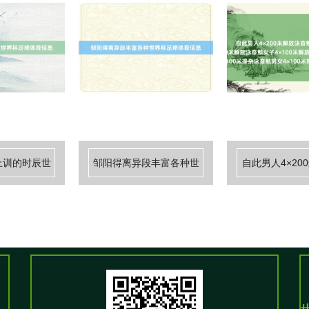
上训的时辰世
邹阳得离异段丰富各种世
自此男人4×20
体育信息
界杯足球体育信息
奋勉女子4×20
奋勉男人4×10
奋勉女子4×10
奋勉男人4×10
奋勉女子4×10