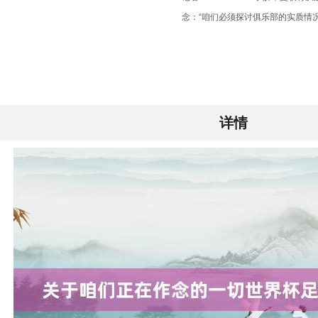
念：“咱们必须探讨俱乐部的实质情
详情