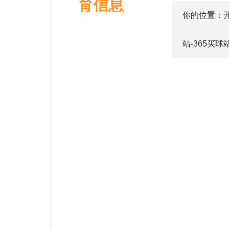
育信息
你的位置：
站-365买