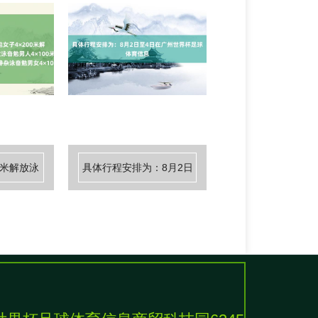
0米解放泳
具体行程安排为：8月2日
0米解放泳
至4日在广州世界杯足球体
0米解放泳
育信息
0米解放泳
0米搀杂泳
0米搀杂泳