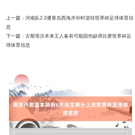
上一篇：
河南队2-3遭青岛西海岸补时逆转世界杯足球体育信
息
下一篇：
古斯塔沃本来王人备有可能因伤缺席比赛世界杯足
球体育信息