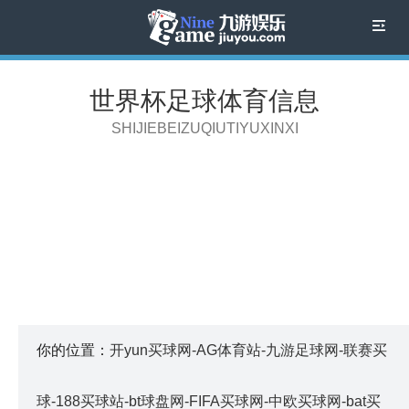
世界杯足球体育信息
SHIJIEBEIZUQIUTIYUXINXI
你的位置：
开yun买球网-AG体育站-九游足球网-联赛买
球-188买球站-bt球盘网-FIFA买球网-中欧买球网-bat买