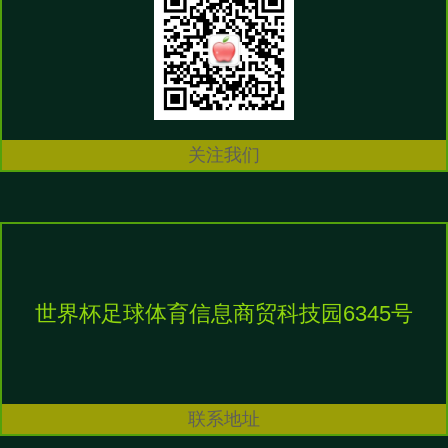
关注我们
世界杯足球体育信息商贸科技园6345号
联系地址